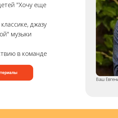
детей "Хочу еще
классике, джазу
ой" музыки
ствию в команде
атериалы
Ваш Евген