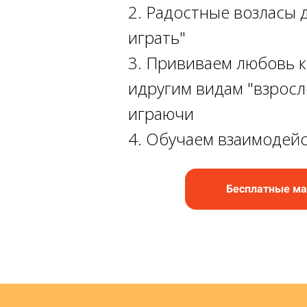
2. Радостные возласы 
играть"
3. Прививаем любовь к 
идругим видам "взросл
играючи
4. Обучаем взаимодей
Бесплатные м
Ссылка на это место страницы:
#kurs