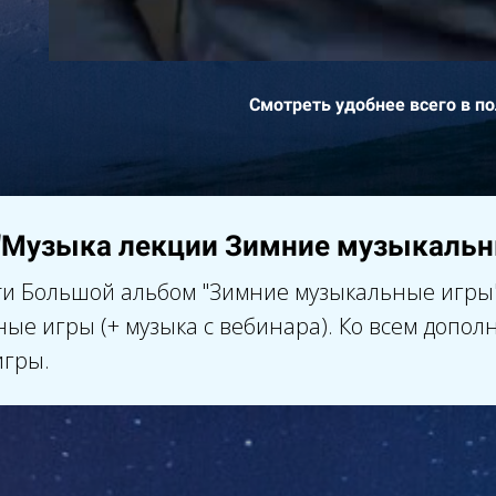
Смотреть удобнее всего в 
"Музыка лекции Зимние музыкальн
и Большой альбом "Зимние музыкальные игры",
е игры (+ музыка с вебинара). Ко всем допол
игры.