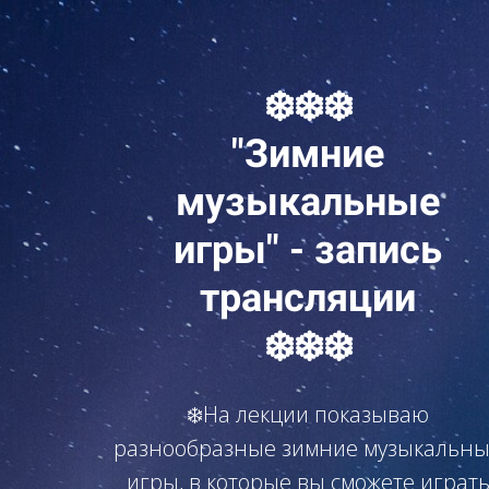
❄️❄️❄️
"Зимние
музыкальные
игры" - запись
трансляции
❄️❄️❄️
❄️На лекции показываю
разнообразные зимние музыкальн
игры, в которые вы сможете играт