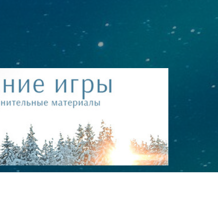
ции "Зимние музыкальные
тельные материалы