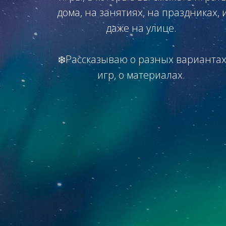
дома, на занятиях, на праздниках, 
даже на улице.
❄️Рассказываю о разных варианта
игр, о материалах.